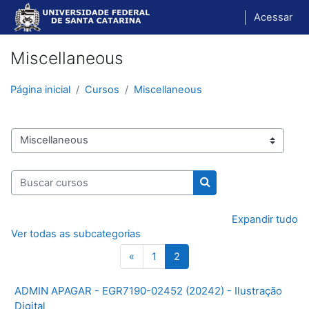
Ir para o conteúdo principal
Acessar
Miscellaneous
Página inicial
Cursos
Miscellaneous
Categorias de Cursos
Buscar cursos
Buscar cursos
Expandir tudo
Ver todas as subcategorias
Página anterior
Página 1
Página 2
«
1
2
ADMIN APAGAR - EGR7190-02452 (20242) - Ilustração
Digital