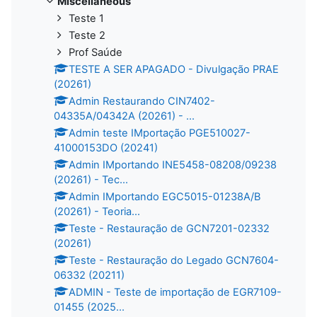
Miscellaneous
Teste 1
Teste 2
Prof Saúde
TESTE A SER APAGADO - Divulgação PRAE
(20261)
Admin Restaurando CIN7402-
04335A/04342A (20261) - ...
Admin teste IMportação PGE510027-
41000153DO (20241)
Admin IMportando INE5458-08208/09238
(20261) - Tec...
Admin IMportando EGC5015-01238A/B
(20261) - Teoria...
Teste - Restauração de GCN7201-02332
(20261)
Teste - Restauração do Legado GCN7604-
06332 (20211)
ADMIN - Teste de importação de EGR7109-
01455 (2025...