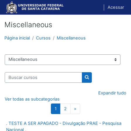
Ir para o conteúdo principal
Acessar
Miscellaneous
Página inicial
Cursos
Miscellaneous
Categorias de Cursos
Buscar cursos
Buscar cursos
Expandir tudo
Ver todas as subcategorias
Página 1
Página 2
Próxima página
1
2
»
. TESTE A SER APAGADO - Divulgação PRAE - Pesquisa
Nacional .