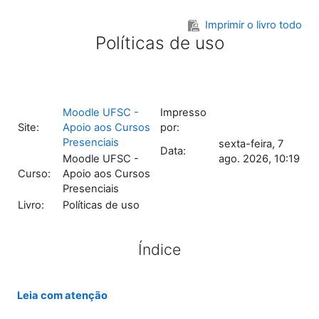
Ir para o conteúdo principal
Imprimir o livro todo
Políticas de uso
Moodle UFSC -
Impresso
Site:
Apoio aos Cursos
por:
Presenciais
sexta-feira, 7
Data:
Moodle UFSC -
ago. 2026, 10:19
Curso:
Apoio aos Cursos
Presenciais
Livro:
Políticas de uso
Índice
Leia com atenção