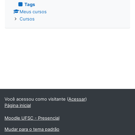
Tags
Meus cursos
Cursos
Você acessou como visitante (
Acessar
)
Página inicial
Moodle UFSC - Presencial
Mudar para o tema padrão