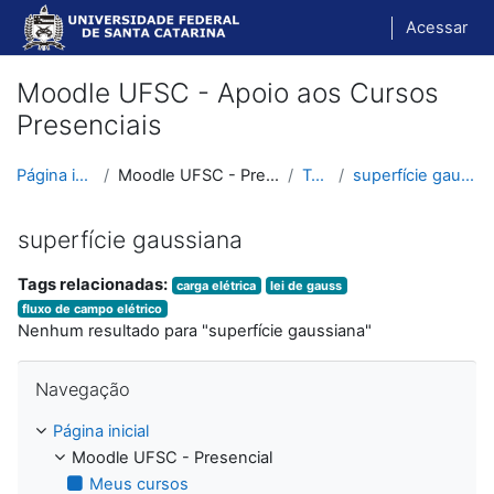
Ir para o conteúdo principal
Acessar
Moodle UFSC - Apoio aos Cursos
Presenciais
Página inicial
Moodle UFSC - Presencial
Tags
superfície gaussiana
superfície gaussiana
Tags relacionadas:
carga elétrica
lei de gauss
fluxo de campo elétrico
Nenhum resultado para "superfície gaussiana"
Pular Navegação
Navegação
Página inicial
Moodle UFSC - Presencial
Meus cursos