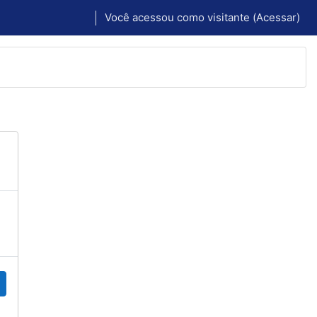
Você acessou como visitante (
Acessar
)