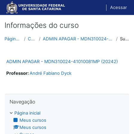
Ir para o conteúdo principal
Acessar
Informações do curso
Página inicial
Cursos
ADMIN APAGAR - MDN310024-41010081MP (20242)
Sumário
ADMIN APAGAR - MDN310024-41010081MP (20242)
Professor:
André Fabiano Dyck
Pular Navegação
Navegação
Página inicial
Meus cursos
Meus cursos