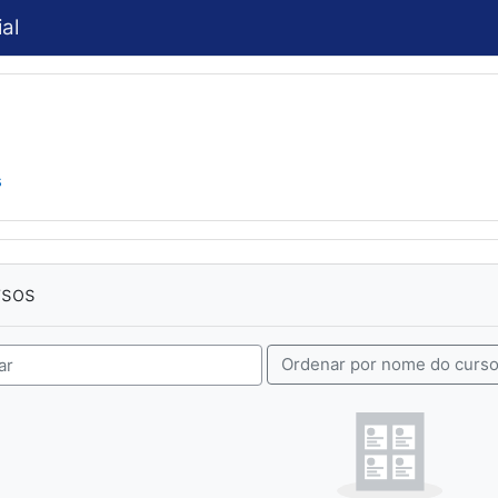
al
s
sos
rsos
Ordenar por nome do curs
 cursos