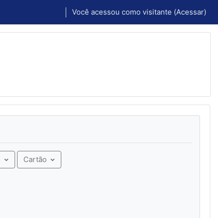
Você acessou como visitante (
Acessar
)
Cartão
o