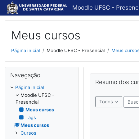
Ir para o conteúdo principal
Moodle UFSC - Presenci
Meus cursos
Página inicial
Moodle UFSC - Presencial
Meus curso
Pular Navegação
Navegação
Pular Resumo dos cur
Resumo dos cu
Página inicial
Moodle UFSC -
Todos
Presencial
Buscar
Meus cursos
Tags
Meus cursos
Cursos