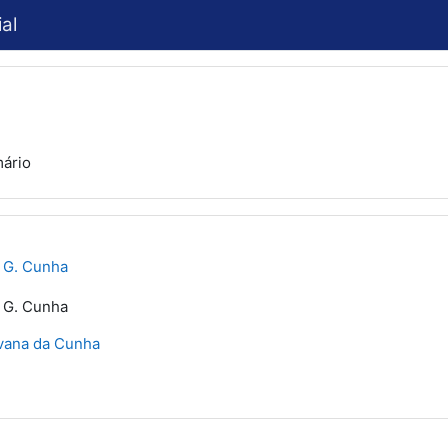
al
ário
 G. Cunha
 G. Cunha
avana da Cunha