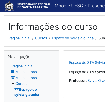
Ir para o conteúdo principal
Moodle UFSC - Presenci
Informações do curso
Página inicial
Cursos
Espaço de sylvia.g.cunha
Sum
Pular Navegação
Navegação
Espaço do STA Sylvia
Página inicial
Meus cursos
Espaço do STA Sylvia
Meus cursos
Professor:
Sylvia Gr
Cursos
Espaço de
sylvia.g.cunha