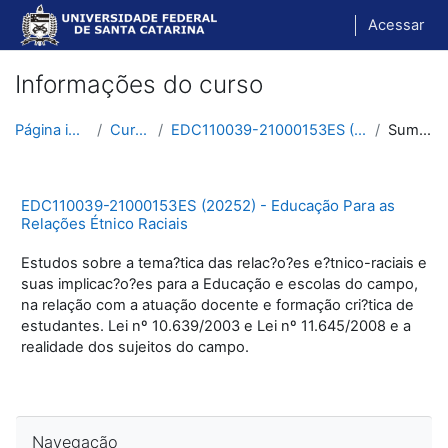
Ir para o conteúdo principal
Acessar
Informações do curso
Página inicial
Cursos
EDC110039-21000153ES (20252)
Sumário
EDC110039-21000153ES (20252) - Educação Para as
Relações Étnico Raciais
Estudos sobre a tema?tica das relac?o?es e?tnico-raciais e
suas implicac?o?es para a Educação e escolas do campo,
na relação com a atuação docente e formação cri?tica de
estudantes. Lei nº 10.639/2003 e Lei nº 11.645/2008 e a
realidade dos sujeitos do campo.
Pular Navegação
Navegação