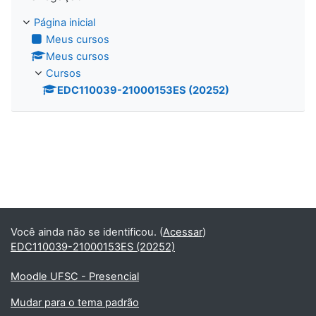
Página inicial
Meus cursos
Meus cursos
Cursos
EDC110039-21000153ES (20252)
Você ainda não se identificou. (
Acessar
)
EDC110039-21000153ES (20252)
Moodle UFSC - Presencial
Mudar para o tema padrão