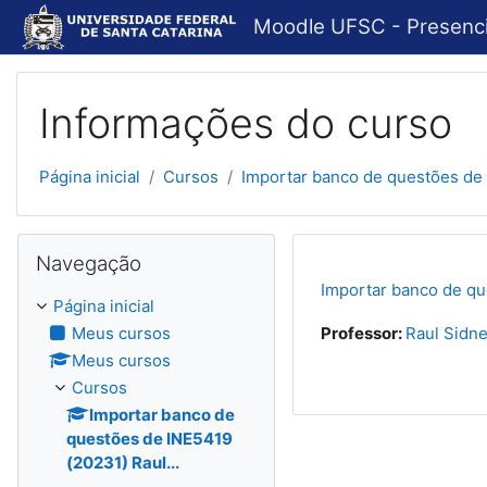
Ir para o conteúdo principal
Moodle UFSC - Presenci
Informações do curso
Página inicial
Cursos
Importar banco de questões de 
Pular Navegação
Navegação
Importar banco de qu
Página inicial
Meus cursos
Professor:
Raul Sidne
Meus cursos
Cursos
Importar banco de
questões de INE5419
(20231) Raul...