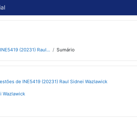
al
INE5419 (20231) Raul...
Sumário
estões de INE5419 (20231) Raul Sidnei Wazlawick
i Wazlawick