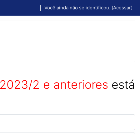
Você ainda não se identificou. (
Acessar
)
2023/2 e anteriores
está