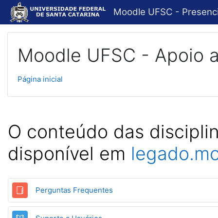
Ir para o conteúdo principal
Moodle UFSC - Presenci
Moodle UFSC - Apoio a
Página inicial
O conteúdo das discipli
disponível em
legado.mo
Glossário
Perguntas Frequentes
Livro