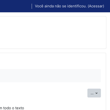
Você ainda não se identificou. (
Acessar
)
Exportar
...
m todo o texto