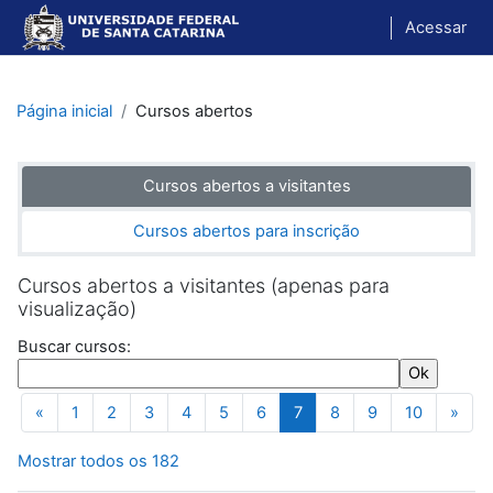
Ir para o conteúdo principal
Acessar
Página inicial
Cursos abertos
Cursos abertos a visitantes
Cursos abertos para inscrição
Cursos abertos a visitantes (apenas para
visualização)
Buscar cursos:
«
1
2
3
4
5
6
7
8
9
10
»
Página anterior
Página 1
Página 2
Página 3
Página 4
Página 5
Página 6
Página 7
Página 8
Página 9
Página 10
Próxi
Mostrar todos os 182