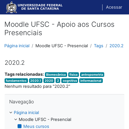
Ir para o conteúdo principal
Acessar
Moodle UFSC - Apoio aos Cursos
Presenciais
Página inicial
Moodle UFSC - Presencial
Tags
2020.2
2020.2
Tags relacionadas:
Biomecânica
física
antropometria
fundamentos
2020.1
2020
2
cognitiva
informacional
Nenhum resultado para "2020.2"
Pular Navegação
Navegação
Página inicial
Moodle UFSC - Presencial
Meus cursos