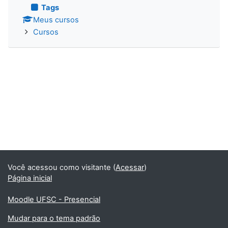
Tags
Meus cursos
Cursos
Você acessou como visitante (
Acessar
)
Página inicial
Moodle UFSC - Presencial
Mudar para o tema padrão