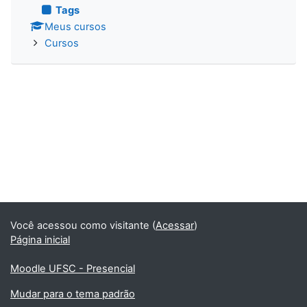
Tags
Meus cursos
Cursos
Você acessou como visitante (
Acessar
)
Página inicial
Moodle UFSC - Presencial
Mudar para o tema padrão