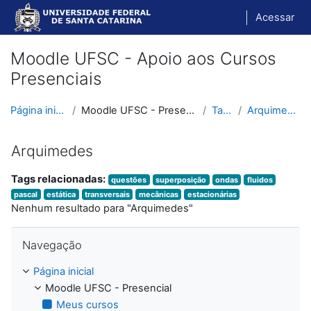
Ir para o conteúdo principal
Acessar
Moodle UFSC - Apoio aos Cursos
Presenciais
Página inicial
Moodle UFSC - Presencial
Tags
Arquimedes
Arquimedes
Tags relacionadas:
questões
superposição
ondas
fluidos
pascal
estática
transversais
mecânicas
estacionárias
Nenhum resultado para "Arquimedes"
Pular Navegação
Navegação
Página inicial
Moodle UFSC - Presencial
Meus cursos