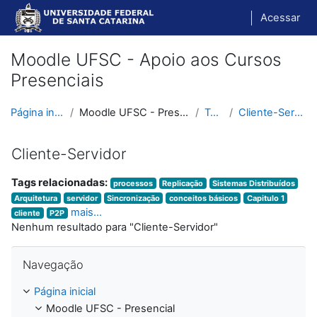
Ir para o conteúdo principal
Acessar
Moodle UFSC - Apoio aos Cursos
Presenciais
Página inicial
Moodle UFSC - Presencial
Tags
Cliente-Servidor
Cliente-Servidor
Tags relacionadas:
processos
Replicação
Sistemas Distribuídos
Arquitetura
servidor
Sincronização
conceitos básicos
Capitulo 1
mais...
cliente
P2P
Nenhum resultado para "Cliente-Servidor"
Pular Navegação
Navegação
Página inicial
Moodle UFSC - Presencial