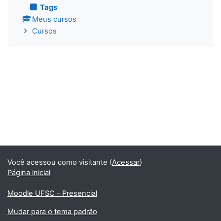
Tags
Meus cursos
Cursos
Você acessou como visitante (
Acessar
)
Página inicial
Moodle UFSC - Presencial
Mudar para o tema padrão