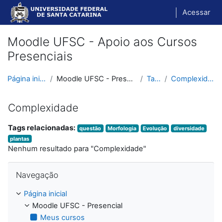
Ir para o conteúdo principal
Acessar
Moodle UFSC - Apoio aos Cursos
Presenciais
Página inicial
Moodle UFSC - Presencial
Tags
Complexidade
Complexidade
Tags relacionadas:
questão
Morfologia
Evolução
diversidade
plantas
Nenhum resultado para "Complexidade"
Pular Navegação
Navegação
Página inicial
Moodle UFSC - Presencial
Meus cursos