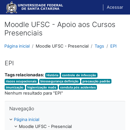
Ir para o conteúdo principal
Acessar
Moodle UFSC - Apoio aos Cursos
Presenciais
Página inicial
Moodle UFSC - Presencial
Tags
EPI
EPI
Tags relacionadas:
História
controle de infeccção
riscos ocupacionais
biossegurança definição
precaução padrão
imunização
higienização maõs
conduta pós acidentes
Nenhum resultado para "EPI"
Pular Navegação
Navegação
Página inicial
Moodle UFSC - Presencial