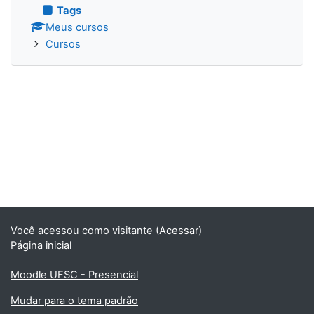
Tags
Meus cursos
Cursos
Você acessou como visitante (
Acessar
)
Página inicial
Moodle UFSC - Presencial
Mudar para o tema padrão