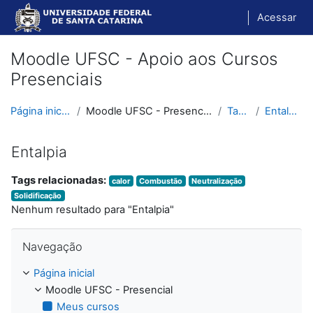
Ir para o conteúdo principal
Acessar
Moodle UFSC - Apoio aos Cursos
Presenciais
Página inicial
Moodle UFSC - Presencial
Tags
Entalpia
Entalpia
Tags relacionadas:
calor
Combustão
Neutralização
Solidificação
Nenhum resultado para "Entalpia"
Pular Navegação
Navegação
Página inicial
Moodle UFSC - Presencial
Meus cursos