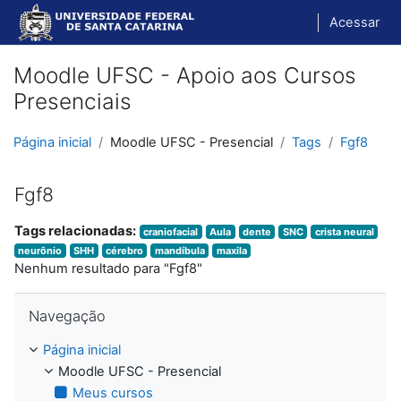
Ir para o conteúdo principal
Acessar
Moodle UFSC - Apoio aos Cursos
Presenciais
Página inicial
Moodle UFSC - Presencial
Tags
Fgf8
Fgf8
Tags relacionadas:
craniofacial
Aula
dente
SNC
crista neural
neurônio
SHH
cérebro
mandíbula
maxila
Nenhum resultado para "Fgf8"
Pular Navegação
Navegação
Página inicial
Moodle UFSC - Presencial
Meus cursos