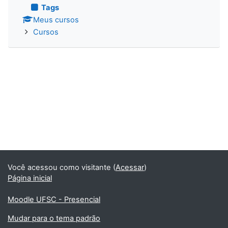
Tags
Meus cursos
Cursos
Você acessou como visitante (
Acessar
)
Página inicial
Moodle UFSC - Presencial
Mudar para o tema padrão