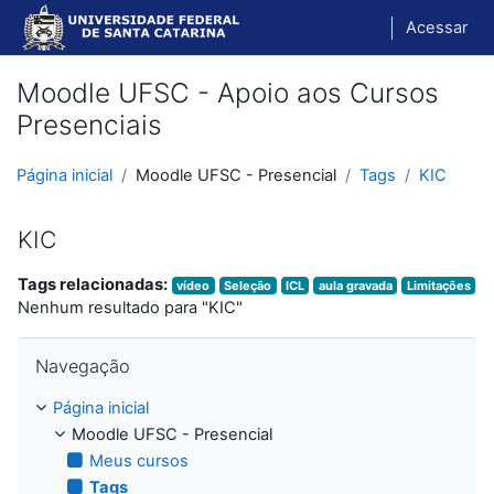
Ir para o conteúdo principal
Acessar
Moodle UFSC - Apoio aos Cursos
Presenciais
Página inicial
Moodle UFSC - Presencial
Tags
KIC
KIC
Tags relacionadas:
vídeo
Seleção
ICL
aula gravada
Limitações
Nenhum resultado para "KIC"
Pular Navegação
Navegação
Página inicial
Moodle UFSC - Presencial
Meus cursos
Tags