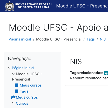
Ir para o conteúdo principal
Moodle UFSC - Presenci
Moodle UFSC - Apoio a
Página inicial
Moodle UFSC - Presencial
Tags
NIS
Pular Navegação
Navegação
NIS
Página inicial
Tags relacionadas:
q
Moodle UFSC -
Nenhum resultado par
Presencial
Meus cursos
Tags
Meus cursos
Cursos