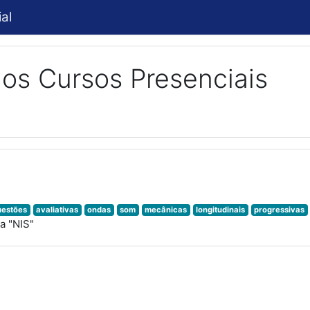
al
os Cursos Presenciais
uestões
avaliativas
ondas
som
mecânicas
longitudinais
progressivas
a "NIS"