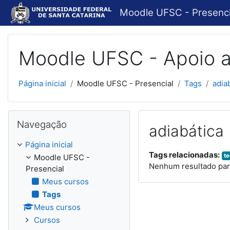
Ir para o conteúdo principal
Moodle UFSC - Presenci
Moodle UFSC - Apoio a
Página inicial
Moodle UFSC - Presencial
Tags
adia
Pular Navegação
Navegação
adiabática
Página inicial
Tags relacionadas:
te
Moodle UFSC -
Nenhum resultado para
Presencial
Meus cursos
Tags
Meus cursos
Cursos