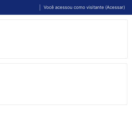
Você acessou como visitante (
Acessar
)