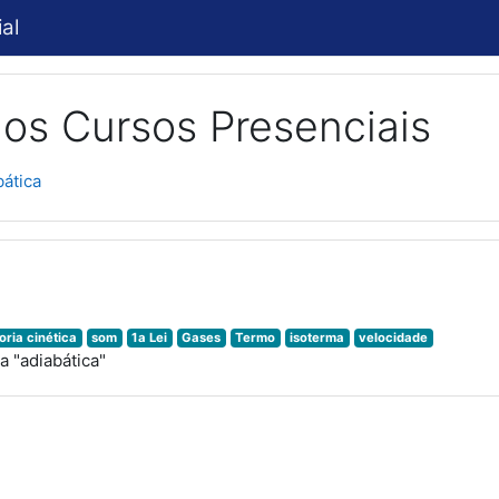
al
os Cursos Presenciais
bática
oria cinética
som
1a Lei
Gases
Termo
isoterma
velocidade
 "adiabática"