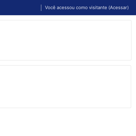
Você acessou como visitante (
Acessar
)