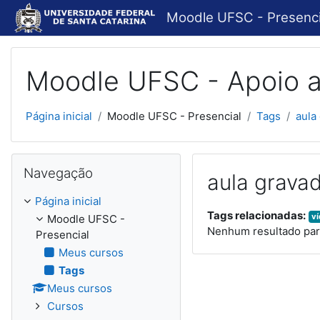
Ir para o conteúdo principal
Moodle UFSC - Presenci
Moodle UFSC - Apoio a
Página inicial
Moodle UFSC - Presencial
Tags
aula
Pular Navegação
Navegação
aula grava
Página inicial
Tags relacionadas:
v
Moodle UFSC -
Nenhum resultado para
Presencial
Meus cursos
Tags
Meus cursos
Cursos