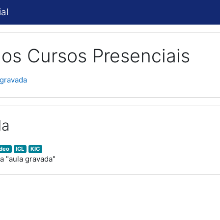
al
os Cursos Presenciais
 gravada
da
ídeo
ICL
KIC
 "aula gravada"