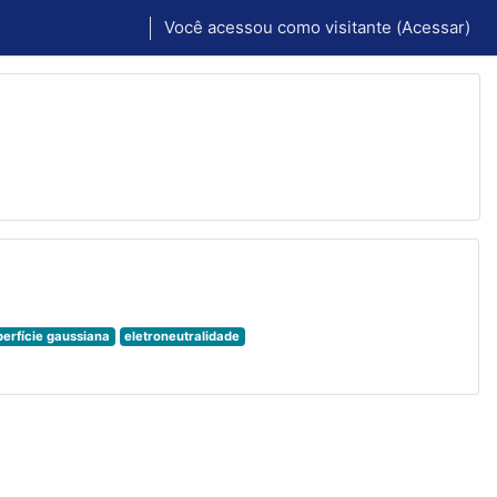
Você acessou como visitante (
Acessar
)
perfície gaussiana
eletroneutralidade