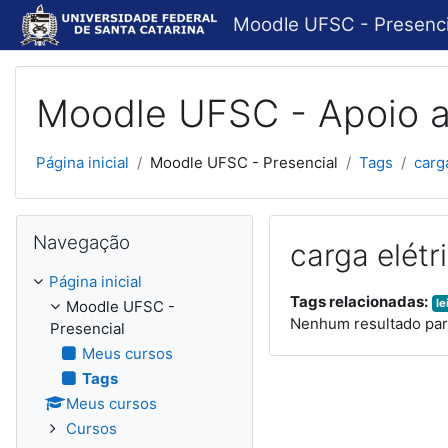
Ir para o conteúdo principal
Moodle UFSC - Presenci
Moodle UFSC - Apoio a
Página inicial
Moodle UFSC - Presencial
Tags
carg
Pular Navegação
Navegação
carga elétr
Página inicial
Tags relacionadas:
le
Moodle UFSC -
Nenhum resultado para
Presencial
Meus cursos
Tags
Meus cursos
Cursos