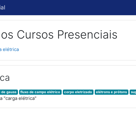
al
os Cursos Presenciais
a elétrica
ica
i de gauss
fluxo de campo elétrico
corpo eletrizado
elétrons e prótons
su
 "carga elétrica"