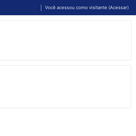
Você acessou como visitante (
Acessar
)