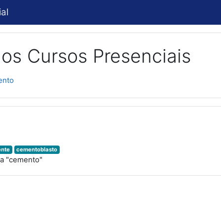
al
os Cursos Presenciais
ento
ente
cementoblasto
a "cemento"