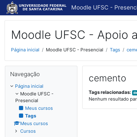
Ir para o conteúdo principal
Moodle UFSC - Presenci
Moodle UFSC - Apoio a
Página inicial
Moodle UFSC - Presencial
Tags
cem
Pular Navegação
Navegação
cemento
Página inicial
Tags relacionadas:
d
Moodle UFSC -
Nenhum resultado par
Presencial
Meus cursos
Tags
Meus cursos
Cursos