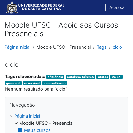
Ir para o conteúdo principal
Acessar
Moodle UFSC - Apoio aos Cursos
Presenciais
Página inicial
Moodle UFSC - Presencial
Tags
ciclo
ciclo
Tags relacionadas:
eficiência
Caminho mínimo
Grafos
2a Lei
gás ideal
reversível
monoatômico
Nenhum resultado para "ciclo"
Pular Navegação
Navegação
Página inicial
Moodle UFSC - Presencial
Meus cursos