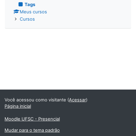
Tags
Meus cursos
Cursos
Você acessou como visitante (
Acessar
)
Página inicial
Moodle UFSC - Presencial
Mudar para o tema padrão