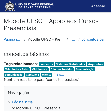
Ir para o conteúdo principal
Acessar
Moodle UFSC - Apoio aos Cursos
Presenciais
Página inicial
Moodle UFSC - Presencial
Tags
conceitos básicos
conceitos básicos
Tags relacionadas:
conceitos
Sistemas Distribuídos
Arquitetura
Tolerância a Falha
Middleware
Cliente-Servidor
Sincronização
mais...
comunicação
Capitulo 1
cliente
Nenhum resultado para "conceitos básicos"
Pular Navegação
Navegação
Página inicial
Moodle UFSC - Presencial