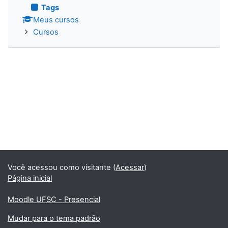
Tags
Meus cursos
Cursos
Você acessou como visitante (
Acessar
)
Página inicial
Moodle UFSC - Presencial
Mudar para o tema padrão