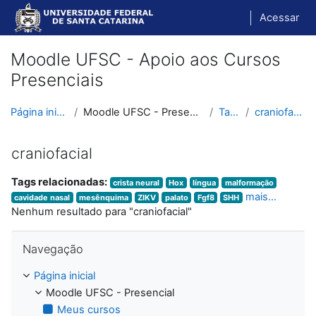
Ir para o conteúdo principal
Acessar
Moodle UFSC - Apoio aos Cursos
Presenciais
Página inicial
Moodle UFSC - Presencial
Tags
craniofacial
craniofacial
Tags relacionadas:
crista neural
Hox
língua
malformação
mais...
cavidade nasal
mesênquima
ZIKV
palato
Fgf8
SHH
Nenhum resultado para "craniofacial"
Pular Navegação
Navegação
Página inicial
Moodle UFSC - Presencial
Meus cursos