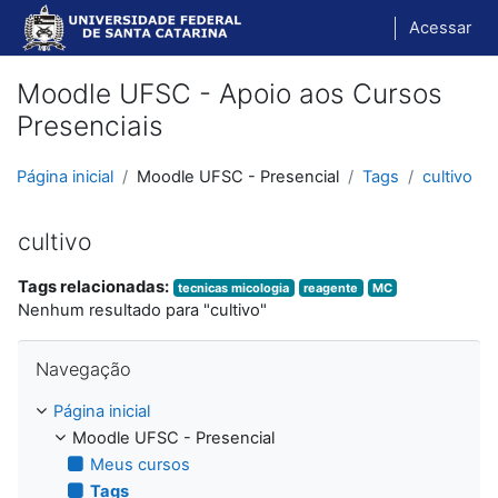
Ir para o conteúdo principal
Acessar
Moodle UFSC - Apoio aos Cursos
Presenciais
Página inicial
Moodle UFSC - Presencial
Tags
cultivo
cultivo
Tags relacionadas:
tecnicas micologia
reagente
MC
Nenhum resultado para "cultivo"
Pular Navegação
Navegação
Página inicial
Moodle UFSC - Presencial
Meus cursos
Tags