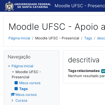
Ir para o conteúdo principal
Moodle UFSC - Presenci
Moodle UFSC - Apoio a
Página inicial
Moodle UFSC - Presencial
Tags
desc
Pular Navegação
Navegação
descritiva
Página inicial
Tags relacionadas:
e
Moodle UFSC -
Nenhum resultado para
Presencial
Meus cursos
Tags
Meus cursos
Cursos