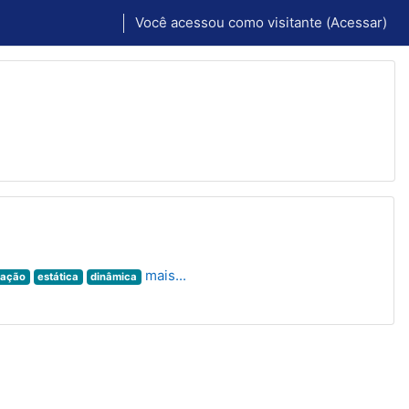
Você acessou como visitante (
Acessar
)
mais...
tação
estática
dinâmica