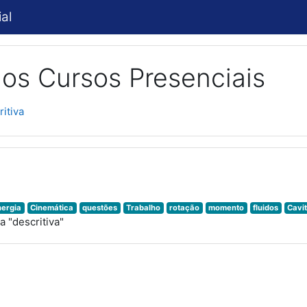
al
os Cursos Presenciais
ritiva
nergia
Cinemática
questões
Trabalho
rotação
momento
fluidos
Cavi
 "descritiva"