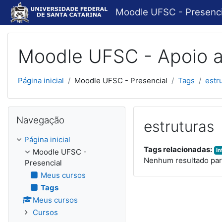
Ir para o conteúdo principal
Moodle UFSC - Presenci
Moodle UFSC - Apoio a
Página inicial
Moodle UFSC - Presencial
Tags
estr
Pular Navegação
Navegação
estruturas
Página inicial
Tags relacionadas:
I
Moodle UFSC -
Nenhum resultado para
Presencial
Meus cursos
Tags
Meus cursos
Cursos