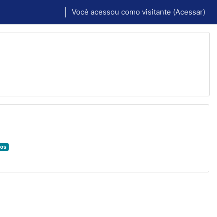
Você acessou como visitante (
Acessar
)
gos