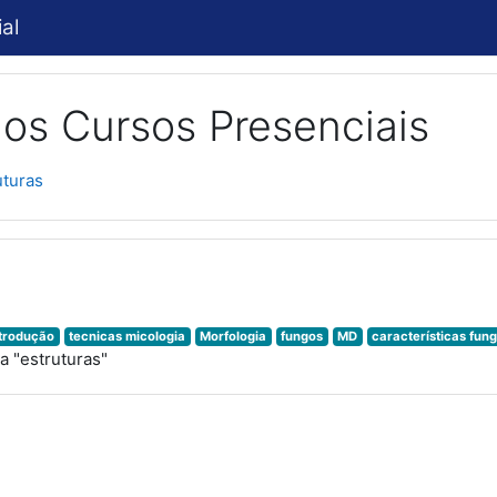
al
os Cursos Presenciais
uturas
ntrodução
tecnicas micologia
Morfologia
fungos
MD
características fun
 "estruturas"