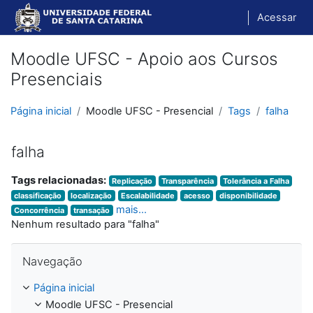
Ir para o conteúdo principal
Acessar
Moodle UFSC - Apoio aos Cursos
Presenciais
Página inicial
Moodle UFSC - Presencial
Tags
falha
falha
Tags relacionadas:
Replicação
Transparência
Tolerância a Falha
classificação
localização
Escalabilidade
acesso
disponibilidade
mais...
Concorrência
transação
Nenhum resultado para "falha"
Pular Navegação
Navegação
Página inicial
Moodle UFSC - Presencial