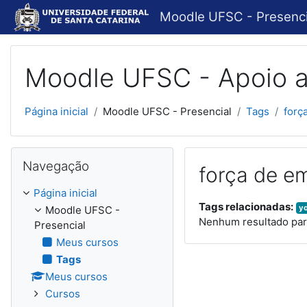
Ir para o conteúdo principal
Moodle UFSC - Presenci
Moodle UFSC - Apoio a
Página inicial
Moodle UFSC - Presencial
Tags
forç
Pular Navegação
Navegação
força de e
Página inicial
Tags relacionadas:
y
Moodle UFSC -
Nenhum resultado par
Presencial
Meus cursos
Tags
Meus cursos
Cursos