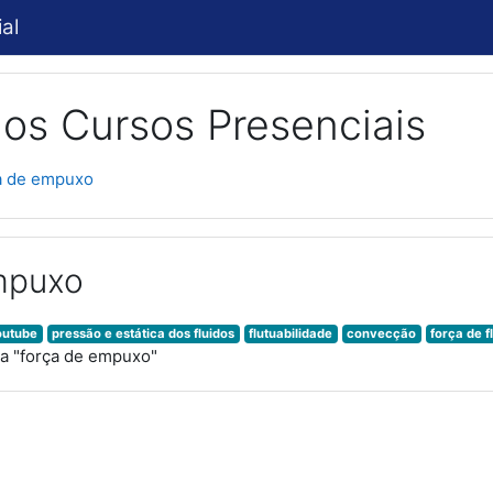
al
os Cursos Presenciais
a de empuxo
mpuxo
outube
pressão e estática dos fluidos
flutuabilidade
convecção
força de 
a "força de empuxo"