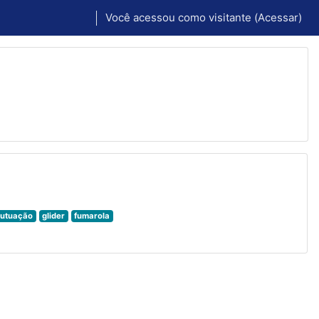
Você acessou como visitante (
Acessar
)
flutuação
glider
fumarola