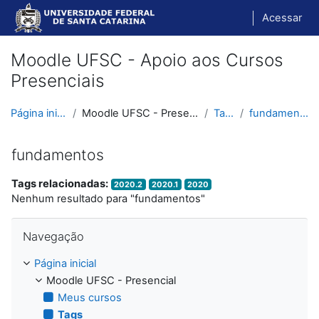
Ir para o conteúdo principal
Acessar
Moodle UFSC - Apoio aos Cursos
Presenciais
Página inicial
Moodle UFSC - Presencial
Tags
fundamentos
fundamentos
Tags relacionadas:
2020.2
2020.1
2020
Nenhum resultado para "fundamentos"
Pular Navegação
Navegação
Página inicial
Moodle UFSC - Presencial
Meus cursos
Tags