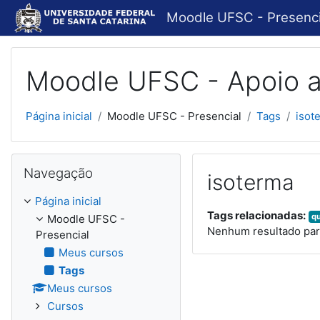
Ir para o conteúdo principal
Moodle UFSC - Presenci
Moodle UFSC - Apoio a
Página inicial
Moodle UFSC - Presencial
Tags
isot
Pular Navegação
Navegação
isoterma
Página inicial
Tags relacionadas:
q
Moodle UFSC -
Nenhum resultado par
Presencial
Meus cursos
Tags
Meus cursos
Cursos