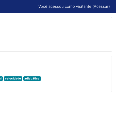
Você acessou como visitante (
Acessar
)
al
velocidade
adiabática