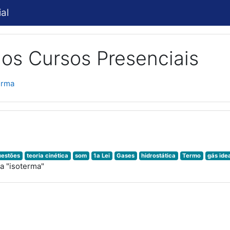
al
os Cursos Presenciais
erma
uestões
teoria cinética
som
1a Lei
Gases
hidrostática
Termo
gás ide
a "isoterma"