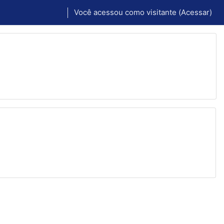
Você acessou como visitante (
Acessar
)