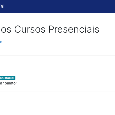
al
os Cursos Presenciais
to
aniofacial
 "palato"