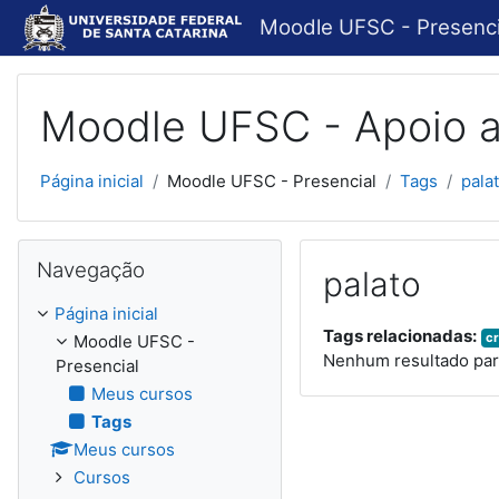
Ir para o conteúdo principal
Moodle UFSC - Presenci
Moodle UFSC - Apoio a
Página inicial
Moodle UFSC - Presencial
Tags
pala
Pular Navegação
Navegação
palato
Página inicial
Tags relacionadas:
cr
Moodle UFSC -
Nenhum resultado para
Presencial
Meus cursos
Tags
Meus cursos
Cursos