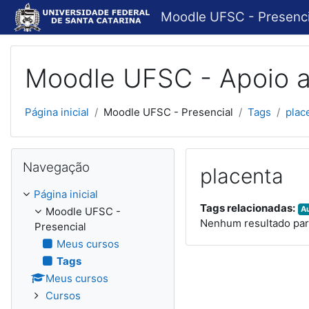
Ir para o conteúdo principal
Moodle UFSC - Presenci
Moodle UFSC - Apoio a
Página inicial
Moodle UFSC - Presencial
Tags
plac
Pular Navegação
Navegação
placenta
Página inicial
Tags relacionadas:
A
Moodle UFSC -
Nenhum resultado par
Presencial
Meus cursos
Tags
Meus cursos
Cursos