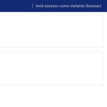
Você acessou como visitante (
Acessar
)