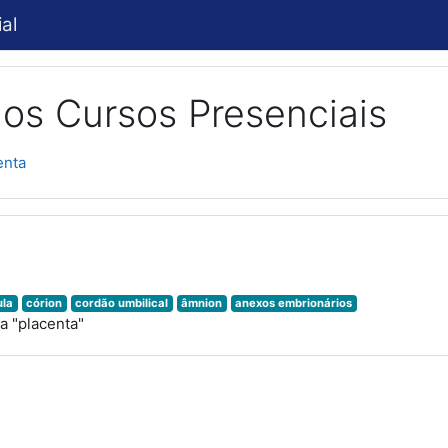
al
os Cursos Presenciais
enta
ula
córion
cordão umbilical
âmnion
anexos embrionários
a "placenta"