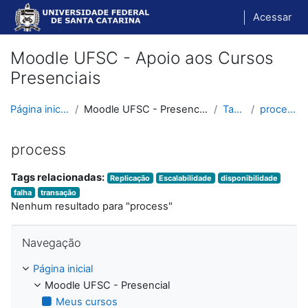
Ir para o conteúdo principal
Acessar
Moodle UFSC - Apoio aos Cursos
Presenciais
Página inicial
Moodle UFSC - Presencial
Tags
process
process
Tags relacionadas:
Replicação
Escalabilidade
disponibilidade
falha
transação
Nenhum resultado para "process"
Pular Navegação
Navegação
Página inicial
Moodle UFSC - Presencial
Meus cursos