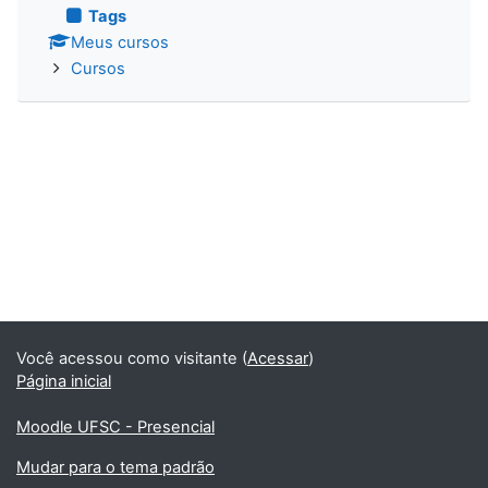
Tags
Meus cursos
Cursos
Você acessou como visitante (
Acessar
)
Página inicial
Moodle UFSC - Presencial
Mudar para o tema padrão