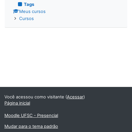
Tags
Meus cursos
Cursos
Você acessou como visitante (
Acessar
)
Página inicial
Moodle UFSC - Presencial
Mudar para o tema padrão