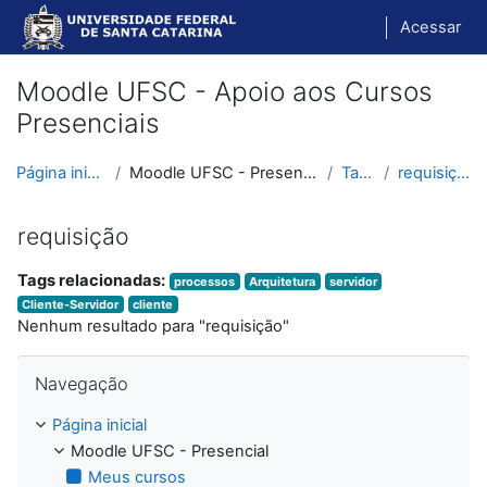
Ir para o conteúdo principal
Acessar
Moodle UFSC - Apoio aos Cursos
Presenciais
Página inicial
Moodle UFSC - Presencial
Tags
requisição
requisição
Tags relacionadas:
processos
Arquitetura
servidor
Cliente-Servidor
cliente
Nenhum resultado para "requisição"
Pular Navegação
Navegação
Página inicial
Moodle UFSC - Presencial
Meus cursos