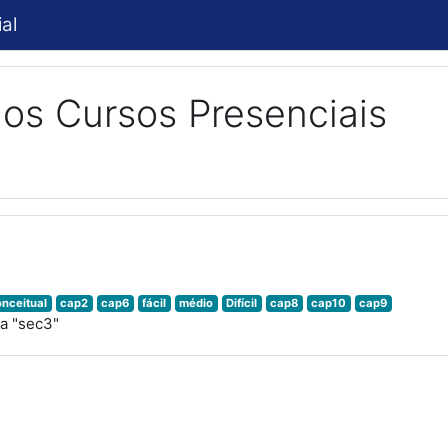
al
os Cursos Presenciais
3
onceitual
cap2
cap6
fácil
médio
Difícil
cap8
cap10
cap9
a "sec3"