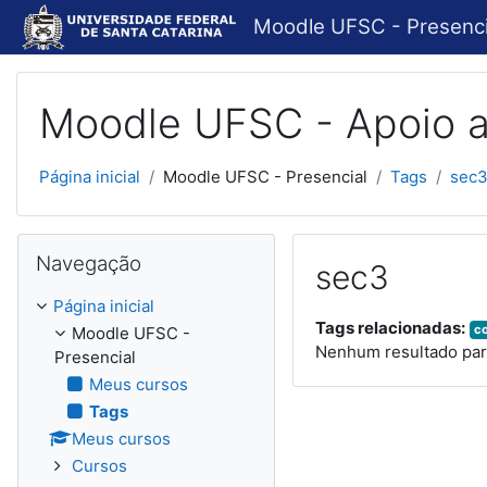
Ir para o conteúdo principal
Moodle UFSC - Presenci
Moodle UFSC - Apoio a
Página inicial
Moodle UFSC - Presencial
Tags
sec
Pular Navegação
Navegação
sec3
Página inicial
Tags relacionadas:
c
Moodle UFSC -
Nenhum resultado par
Presencial
Meus cursos
Tags
Meus cursos
Cursos