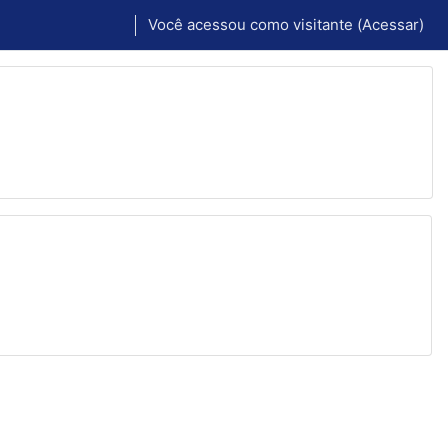
Você acessou como visitante (
Acessar
)