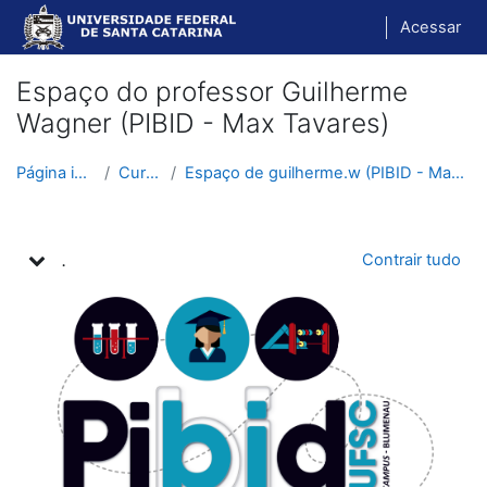
Ir para o conteúdo principal
Acessar
Espaço do professor Guilherme
Wagner (PIBID - Max Tavares)
Página inicial
Cursos
Espaço de guilherme.w (PIBID - Max Tavares)
Programação
.
Contrair tudo