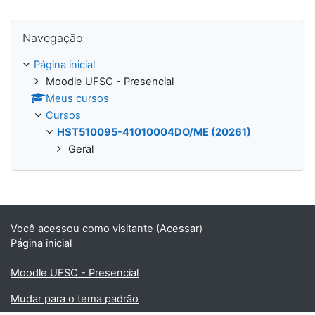
Pular Navegação
Navegação
Página inicial
Moodle UFSC - Presencial
Meus cursos
Cursos
HST510095-41010004DO/ME (20261)
Geral
Você acessou como visitante (
Acessar
)
Página inicial
Moodle UFSC - Presencial
Mudar para o tema padrão