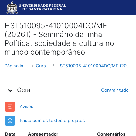
Ir para o conteúdo principal
HST510095-41010004DO/ME
(20261) - Seminário da linha
Política, sociedade e cultura no
mundo contemporâneo
Página inicial
Cursos
HST510095-41010004DO/ME (20261)
Programação
Geral
Contrair tudo
Fórum
Avisos
URL
Pasta com os textos e projetos
Data
Apresentador
Comentários