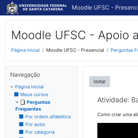
Ir para o conteúdo principal
Moodle UFSC - Presenci
Moodle UFSC - Apoio a
Página inicial
Moodle UFSC - Presencial
Perguntas F
Pular Navegação
Navegação
Voltar
Página inicial
Meus cursos
Atividade: 
Perguntas
Frequentes
Como criar uma at
Por ordem alfabética
Por autor
Por categoria