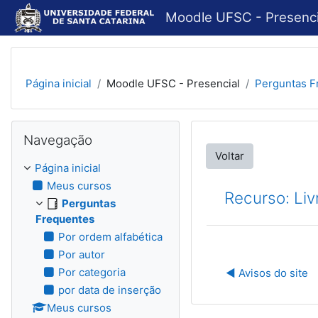
Ir para o conteúdo principal
Moodle UFSC - Presenci
Página inicial
Moodle UFSC - Presencial
Perguntas F
Pular Navegação
Navegação
Voltar
Página inicial
Meus cursos
Recurso: Liv
Perguntas
Frequentes
Por ordem alfabética
Por autor
Por categoria
◀︎ Avisos do site
por data de inserção
Meus cursos