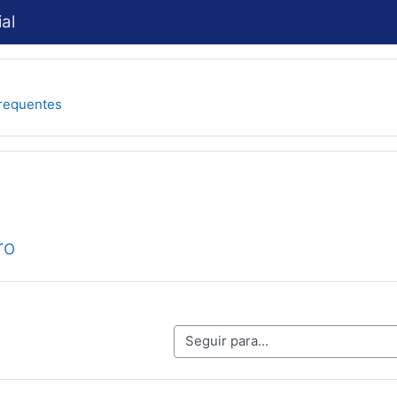
al
requentes
ro
Seguir para...