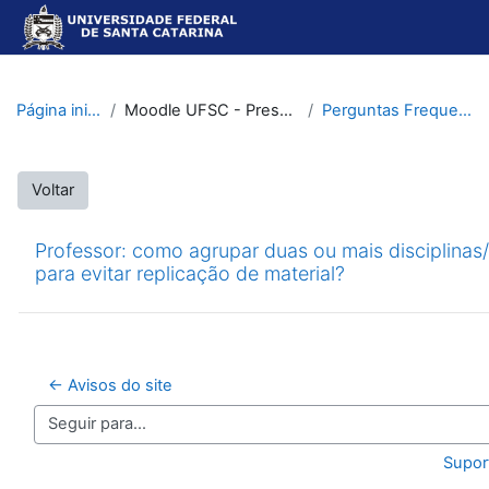
Ir para o conteúdo principal
Página inicial
Moodle UFSC - Presencial
Perguntas Frequentes
Voltar
Professor: como agrupar duas ou mais disciplinas
para evitar replicação de material?
← Avisos do site
Seguir para...
Supor