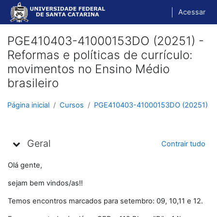
Ir para o conteúdo principal
Acessar
PGE410403-41000153DO (20251) -
Reformas e políticas de currículo:
movimentos no Ensino Médio
brasileiro
Página inicial
Cursos
PGE410403-41000153DO (20251)
Programação
Geral
Contrair tudo
Olá gente,
sejam bem vindos/as!!
Temos encontros marcados para setembro: 09, 10,11 e 12.