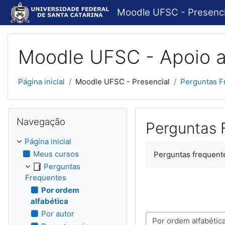
Ir para o conteúdo principal
Moodle UFSC - Presenci
Moodle UFSC - Apoio a
Página inicial
Moodle UFSC - Presencial
Perguntas F
Pular Navegação
Navegação
Perguntas 
Página inicial
Meus cursos
Perguntas frequent
Perguntas
Frequentes
Por ordem
alfabética
Por autor
Navegar usando este índice