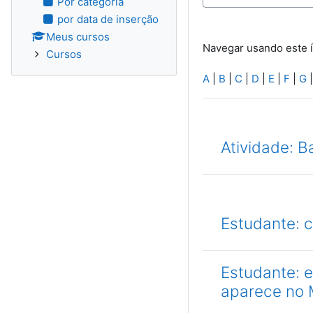
Por categoria
por data de inserção
Meus cursos
Navegar usando este 
Cursos
A
|
B
|
C
|
D
|
E
|
F
|
G
Atividade: 
Estudante: 
Estudante: e
aparece no