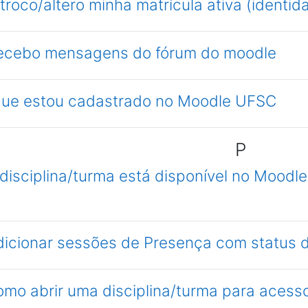
troco/altero minha matrícula ativa (ident
recebo mensagens do fórum do moodle
 que estou cadastrado no Moodle UFSC
P
 disciplina/turma está disponível no Mood
dicionar sessões de Presença com status d
omo abrir uma disciplina/turma para acesso 