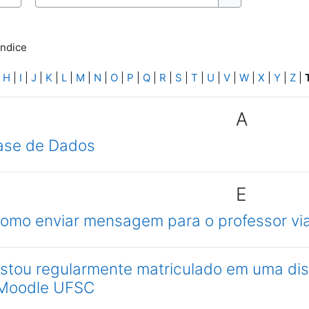
Buscar
Buscar
índice
|
H
|
I
|
J
|
K
|
L
|
M
|
N
|
O
|
P
|
Q
|
R
|
S
|
T
|
U
|
V
|
W
|
X
|
Y
|
Z
|
A
Base de Dados
E
como enviar mensagem para o professor vi
stou regularmente matriculado em uma dis
 Moodle UFSC