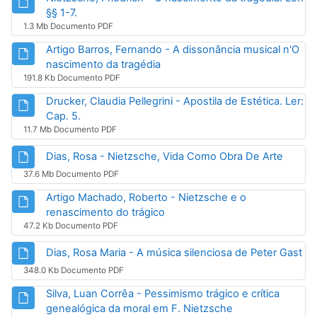
Arquivo
§§ 1-7.
1.3 Mb Documento PDF
Artigo Barros, Fernando - A dissonância musical n'O
Arquivo
nascimento da tragédia
191.8 Kb Documento PDF
Drucker, Claudia Pellegrini - Apostila de Estética. Ler:
Arquivo
Cap. 5.
11.7 Mb Documento PDF
Arquiv
Dias, Rosa - Nietzsche, Vida Como Obra De Arte
37.6 Mb Documento PDF
Artigo Machado, Roberto - Nietzsche e o
Arquivo
renascimento do trágico
47.2 Kb Documento PDF
Ar
Dias, Rosa Maria - A música silenciosa de Peter Gast
348.0 Kb Documento PDF
Silva, Luan Corrêa - Pessimismo trágico e crítica
Arquivo
genealógica da moral em F. Nietzsche