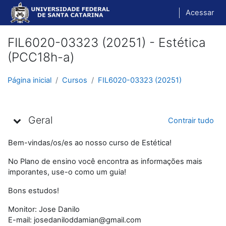
Ir para o conteúdo principal
Acessar
FIL6020-03323 (20251) - Estética
(PCC18h-a)
Página inicial
Cursos
FIL6020-03323 (20251)
Programação
Geral
Contrair tudo
Bem-vindas/os/es ao nosso curso de Estética!
No Plano de ensino você encontra as informações mais
imporantes, use-o como um guia!
Bons estudos!
Monitor: Jose Danilo
E-mail: josedaniloddamian@gmail.com