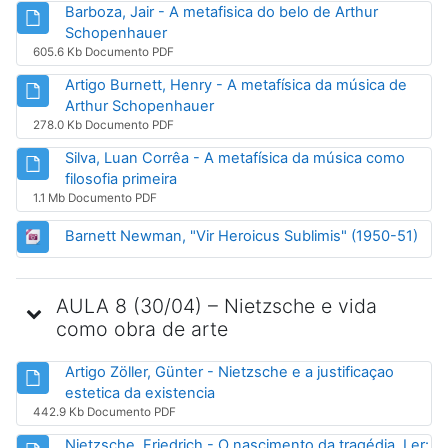
Barboza, Jair - A metafisica do belo de Arthur
Arquivo
Schopenhauer
605.6 Kb Documento PDF
Artigo Burnett, Henry - A metafísica da música de
Arquivo
Arthur Schopenhauer
278.0 Kb Documento PDF
Silva, Luan Corrêa - A metafísica da música como
Arquivo
filosofia primeira
1.1 Mb Documento PDF
URL
Barnett Newman, "Vir Heroicus Sublimis" (1950-51)
AULA 8 (30/04) – Nietzsche e vida
como obra de arte
Artigo Zöller, Günter - Nietzsche e a justificaçao
Arquivo
estetica da existencia
442.9 Kb Documento PDF
Nietzsche, Friedrich - O nascimento da tragédia. Ler: