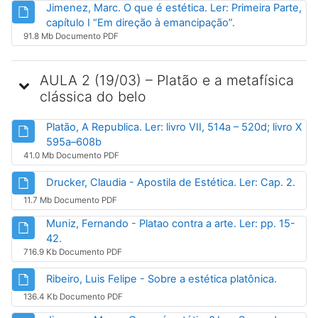
Jimenez, Marc. O que é estética. Ler: Primeira Parte,
Arquivo
capítulo I “Em direção à emancipação”.
91.8 Mb Documento PDF
AULA 2 (19/03) – Platão e a metafísica
clássica do belo
Platão, A Republica. Ler: livro VII, 514a – 520d; livro X
Arquivo
595a–608b
41.0 Mb Documento PDF
Arqu
Drucker, Claudia - Apostila de Estética. Ler: Cap. 2.
11.7 Mb Documento PDF
Muniz, Fernando - Platao contra a arte. Ler: pp. 15-
Arquivo
42.
716.9 Kb Documento PDF
Arquivo
Ribeiro, Luis Felipe - Sobre a estética platônica.
136.4 Kb Documento PDF