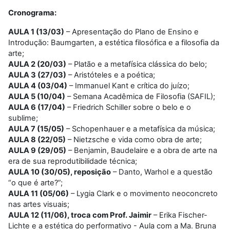
Cronograma:
AULA 1 (13/03)
– Apresentação do Plano de Ensino e
Introdução: Baumgarten, a estética filosófica e a filosofia da
arte;
AULA 2 (20/03)
– Platão e a metafísica clássica do belo;
AULA 3 (27/03)
– Aristóteles e a poética;
AULA 4 (03/04)
– Immanuel Kant e crítica do juízo;
AULA 5 (10/04)
– Semana Acadêmica de Filosofia (SAFIL);
AULA 6 (17/04)
– Friedrich Schiller sobre o belo e o
sublime;
AULA 7 (15/05)
– Schopenhauer e a metafísica da música;
AULA 8 (22/05)
– Nietzsche e vida como obra de arte;
AULA 9 (29/05)
– Benjamin, Baudelaire e a obra de arte na
era de sua reprodutibilidade técnica;
AULA 10 (30/05), reposição
– Danto, Warhol e a questão
“o que é arte?”;
AULA 11 (05/06)
– Lygia Clark e o movimento neoconcreto
nas artes visuais;
AULA 12 (11/06), troca com Prof. Jaimir
– Erika Fischer-
Lichte e a estética do performativo - Aula com a Ma. Bruna