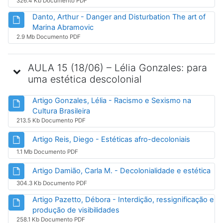
326.4 Kb Documento PDF
Danto, Arthur - Danger and Disturbation The art of
Arquivo
Marina Abramovic
2.9 Mb Documento PDF
AULA 15 (18/06) – Lélia Gonzales: para
uma estética descolonial
Artigo Gonzales, Lélia - Racismo e Sexismo na
Arquivo
Cultura Brasileira
213.5 Kb Documento PDF
Arquivo
Artigo Reis, Diego - Estéticas afro-decoloniais
1.1 Mb Documento PDF
Arq
Artigo Damião, Carla M. - Decolonialidade e estética
304.3 Kb Documento PDF
Artigo Pazetto, Débora - Interdição, ressignificação e
Arquivo
produção de visibilidades
258.1 Kb Documento PDF