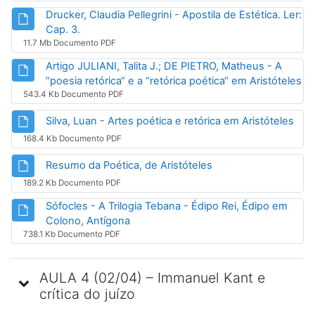
Drucker, Claudia Pellegrini - Apostila de Estética. Ler:
Arquivo
Cap. 3.
11.7 Mb Documento PDF
Artigo JULIANI, Talita J.; DE PIETRO, Matheus - A
Ar
“poesia retórica“ e a “retórica poética“ em Aristóteles
543.4 Kb Documento PDF
Arqu
Silva, Luan - Artes poética e retórica em Aristóteles
168.4 Kb Documento PDF
Arquivo
Resumo da Poética, de Aristóteles
189.2 Kb Documento PDF
Sófocles - A Trilogia Tebana - Édipo Rei, Édipo em
Arquivo
Colono, Antígona
738.1 Kb Documento PDF
AULA 4 (02/04) – Immanuel Kant e
crítica do juízo