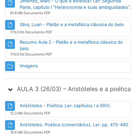
Jimenez, Marc - O que é estética? Ler: Segunda
Ar
Parte, capítulo I “Heteronomia e suas ambiguidades”.
91.8 Mb Documento PDF
Arqui
Silva, Luan - Platão e a metafísica clássica do belo
179.0 Kb Documento PDF
Resumo Aula 2 - Platão e a metafísica clássica do
Arquivo
belo
176.6 Kb Documento PDF
Pasta
Imagens
AULA 3 (26/03) – Aristóteles e a poética
Arquivo
Aristóteles - Poética. Ler: capítulos I a XXVI.
12.3 Mb Documento PDF
Arq
Aristóteles. Poética (comentários). Ler: pp. 475-490
16.6 Mb Documento PDF