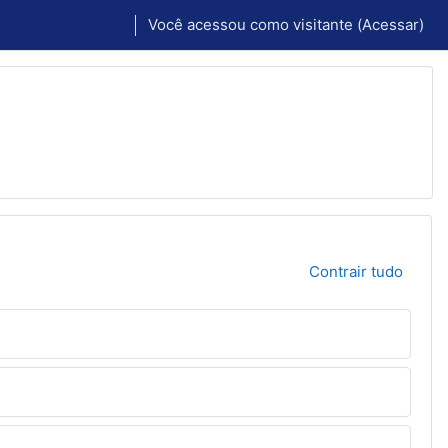
Você acessou como visitante (
Acessar
)
Contrair tudo