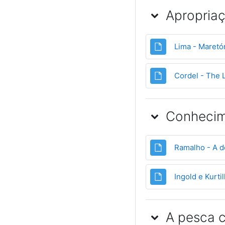
Apropriaçã
Lima - Maretór
Cordel - The 
Conhecim
Ramalho - A d
Ingold e Kurt
A pesca 