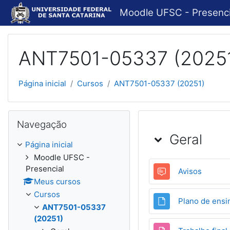
Ir para o conteúdo principal
Moodle UFSC - Presenci
ANT7501-05337 (20251) 
Página inicial
Cursos
ANT7501-05337 (20251)
Pular Navegação
Navegação
Programaç
Geral
Página inicial
Moodle UFSC -
Presencial
Fórum
Avisos
Meus cursos
Cursos
Plano de ensi
ANT7501-05337
(20251)