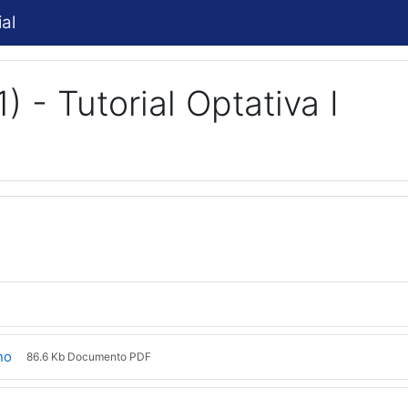
al
- Tutorial Optativa I
ão
Arquivo
no
86.6 Kb Documento PDF