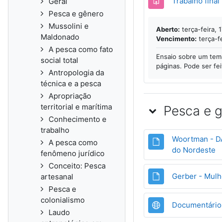
Trabalho final
Geral
Pesca e gênero
Mussolini e
Aberto:
terça-feira, 
Maldonado
Vencimento:
terça-fe
A pesca como fato
Ensaio sobre um tema
social total
páginas. Pode ser fei
Antropologia da
técnica e a pesca
Apropriação
territorial e marítima
Pesca e 
Conhecimento e
trabalho
Woortman - D
A pesca como
A
do Nordeste
fenômeno jurídico
Conceito: Pesca
Gerber - Mulh
artesanal
Pesca e
colonialismo
Documentário
Laudo