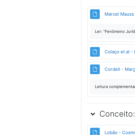
Marcel Mauss 
Ler: "Fenômeno Jurí
Colaço et al -
Cordell - Marg
Leitura complementa
Conceito:
Lobão - Cosmo