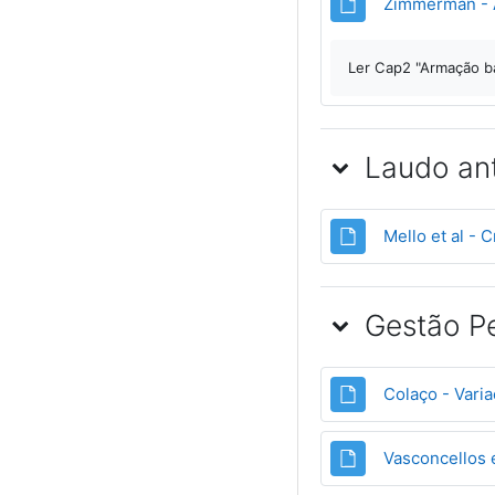
Zimmerman - A
Ler Cap2 "Armação ba
Laudo an
Mello et al - 
Gestão Pe
Colaço - Varia
Vasconcellos e